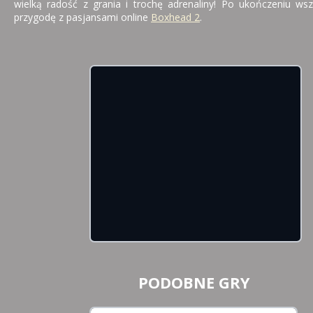
wielką radość z grania i trochę adrenaliny! Po ukończeniu ws
przygodę z pasjansami online
Boxhead 2
.
PODOBNE GRY