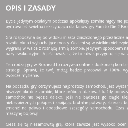
OPIS I ZASADY
Bycie jedynym ocalałym podczas apokalipsy zombie nigdy nie jes
być również świetna i ekscytująca dla fanów gry Earn to Die 2 Exo
Gra rozpoczyna się od widoku miasta zniszczonego przez liczne 
rozbite okna i wybuchające mosty. Ocaleni są w wielkim niebezpi
wygraną w walce z rosnącą armią zombie. Jedynym sposobem na 
bazy ewakuacyjnej. A jeśli uważasz, że to łatwe, przygotuj się na 
Ten rodzaj gry w Boxhead to rozrywka online z doskonałą kombina
strategii. Sprawi, że twój mózg będzie pracował w 100%, wyko
twórcze myślenie.
Na początku gry otrzymujesz najprostszy samochód. Jest wystarc
niszczyć okrutne zombie, które próbują atakować każdy porusza
samochód nie będzie daleko, jeśli nie będziesz go ciągle ule
niebezpiecznych pułapek i zabijając brutalne potwory, zbierasz 
zmienić na paliwo i dodatkowe szczegóły samochodu. Czas 
maszynę bojową!
Ciesz się tą niesamowitą grą, która zawsze jest wysoko oceni