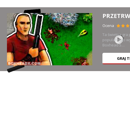
PRZETRW
Ocena
Ta świetna gra
,
popularnego w
Boxhead 5....
GRAJ 