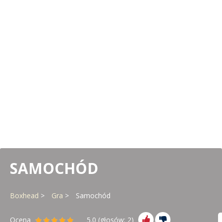
SAMOCHÓD
Boxhead
Gra
Samochód
Ocena
5.0
(głosów:
2
)